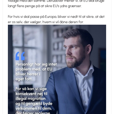
tilbage med det samme. Derudover mener vi, at EU skal bruge
langt flere penge på at sikre EU’s ydre grænser.
For hvis vi skal passe på Europa, bliver vi nødt til at sikre, at det
er os selv, der vælger, hvem vi vil åbne døren for.