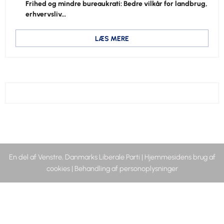
Frihed og mindre bureaukrati: Bedre vilkår for landbrug,
erhvervsliv…
LÆS MERE
En del af Venstre, Danmarks Liberale Parti
|
Hjemmesidens brug af
cookies
|
Behandling af personoplysninger