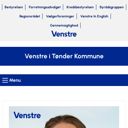
Bestyrelsen
Forretningsudvalget
Kredsbestyrelsen
Byrådsgruppen
Regionsrådet
Vælgerforeninger
Venstre In English
Gennemsigtighed
Venstre i Tønder Kommune
Menu