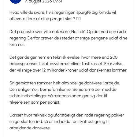
7. august 2026 09:51
Hvad ville du svare, hvis regeringen spurgte dig, om du vil
aflevere flere af dine penge i skat? 😵‍💫
Det pæneste svar ville nok være ’Nej tak’. Og det ved den røde
regering. Derfor prøver de i stedet at snige pengene ud af dine
lommer.
Det gør de gennem en teknisk øvelse, hvor mere end 200
beløbsgrænser i skattesystemet bliver fastfrosset. En øvelse,
der vil snige over 12 milliarder kroner ud af danskernes lommer.
Snigerskatten rammer helt almindelige danskere i arbejde.
Den enlige mor. Børnefamilierne. Seniorerne der med de
sidste indbetalinger på ratepensionen gør sig klar til
tilværelsen som pensionist.
Uanset hvor teknisk og uforståeligt den røde regering pakker
snigerskatten ind, så er indholdet en skattestigning til
arbejdende danskere.