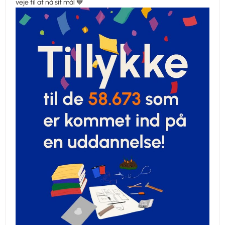
veje til at nå sit mål 💙